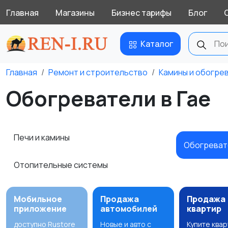
Главная
Магазины
Бизнес тарифы
Блог
Каталог
Главная
Ремонт и строительство
Камины и обогре
Обогреватели в Гае
Печи и камины
Обогрева
Отопительные системы
Мобильное
Продажа
Продажа
приложение
автомобилей
квартир
доступно Rustore
Новые и авто с
Купите ква