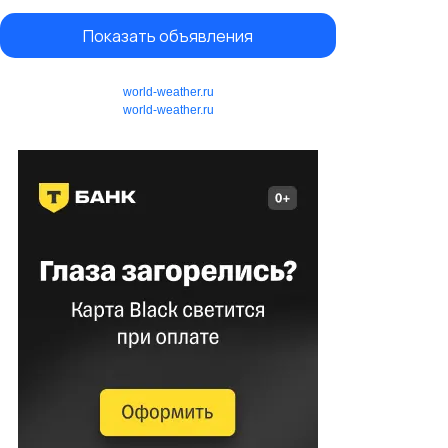
Показать объявления
world-weather.ru
world-weather.ru