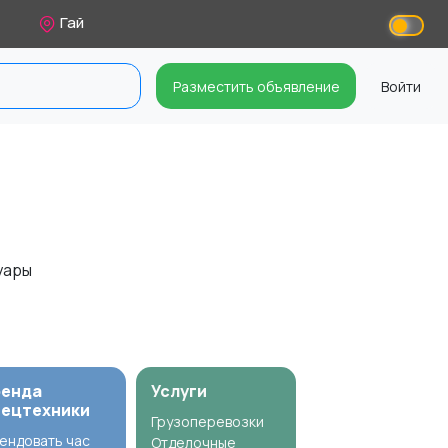
Гай
Разместить объявление
Войти
уары
ренда
Услуги
пецтехники
Грузоперевозки
ендовать час
Отделочные