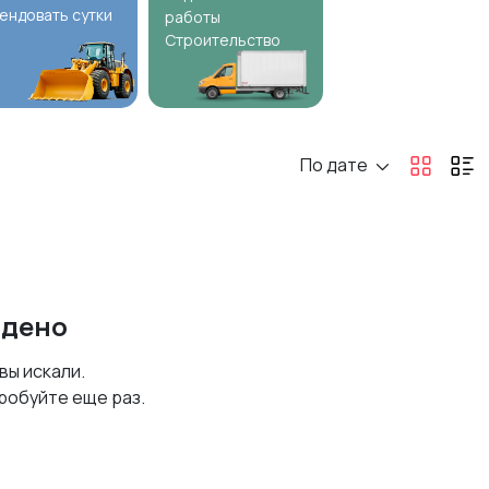
ендовать сутки
работы
Строительство
По дате
йдено
 вы искали.
робуйте еще раз.