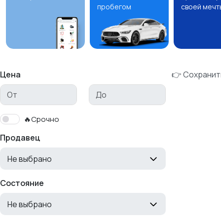
пробегом
своей мечт
Цена
👉 Сохранит
🔥Срочно
Продавец
Не выбрано
Состояние
Не выбрано