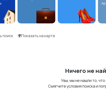
ы
Ар
ь поиск
🌍Показать на карте
Ничего не на
Увы, мы не нашли то, что
Смягчите условия поиска и поп