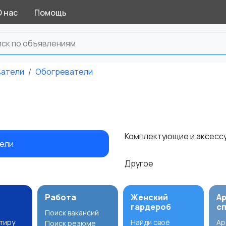
О нас
Помощь
ватели
Обогреватели
Комплектующие и аксесс
тели
Другое
Работа
Женский
А
гардероб
с
Поиск вакансий
ртиру
Найди своё
Ар
Поиск резюме