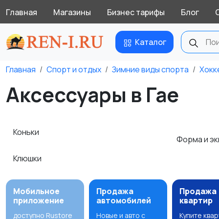
Главная
Магазины
Бизнес тарифы
Блог
Каталог
Главная
Спорт и отдых
Зимние виды спорта
Хокк
Аксессуары в Гае
Коньки
Форма и э
Клюшки
Мобильное
Продажа
Продажа
приложение
автомобилей
квартир
доступно Rustore
Новые и авто с
Купите ква