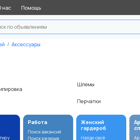
О нас
Помощь
ей
Аксессуары
Шлемы
кипировка
Перчатки
Работа
Женский
А
гардероб
с
Поиск вакансий
ртиру
Найди своё
Ар
Поиск резюме