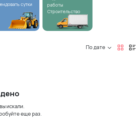
ендовать сутки
работы
Строительство
По дате
йдено
 вы искали.
робуйте еще раз.