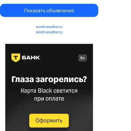
Показать объявления
world-weather.ru
world-weather.ru