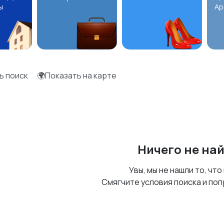
ы
Ар
ь поиск
🌍Показать на карте
Ничего не на
Увы, мы не нашли то, что
Смягчите условия поиска и поп