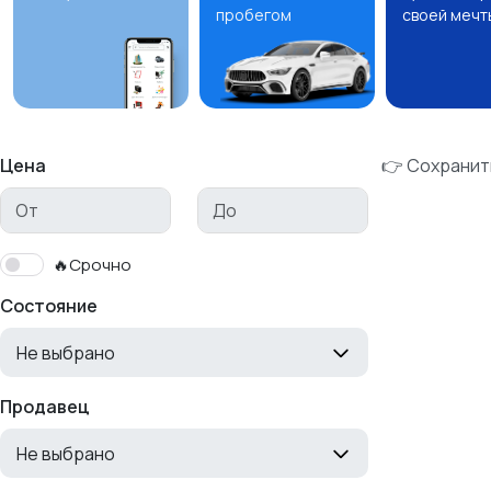
пробегом
своей мечт
Цена
👉 Сохранит
🔥Срочно
Состояние
Не выбрано
Продавец
Не выбрано