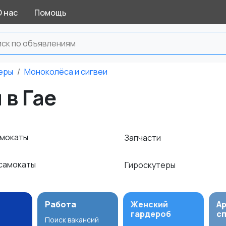
О нас
Помощь
теры
Моноколёса и сигвеи
 в Гае
амокаты
Запчасти
самокаты
Гироскутеры
Работа
Женский
А
гардероб
с
Поиск вакансий