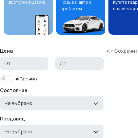
доступно Rustore
Новые и авто с
Купите ква
пробегом
своей мечт
Цена
👉 Сохранит
🔥Срочно
Состояние
Не выбрано
Продавец
Не выбрано