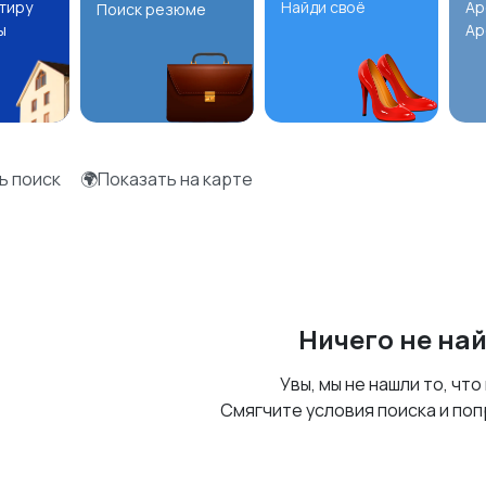
ртиру
Найди своё
Ар
Поиск резюме
ы
Ар
ь поиск
🌍Показать на карте
Ничего не на
Увы, мы не нашли то, что
Смягчите условия поиска и поп