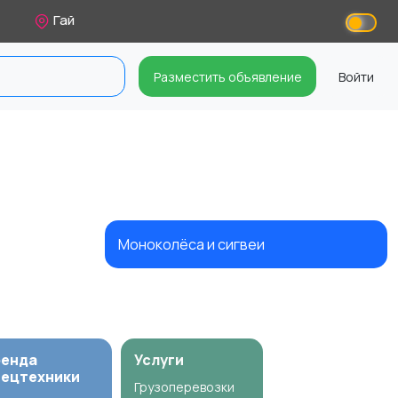
Гай
Разместить объявление
Войти
Моноколёса и сигвеи
ренда
Услуги
пецтехники
Грузоперевозки