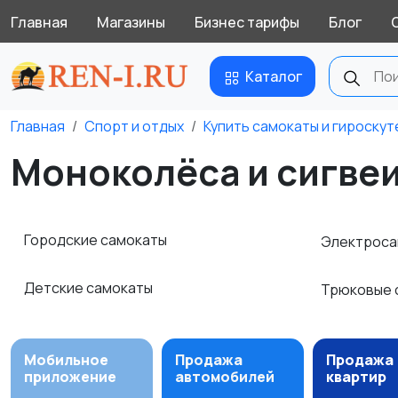
Главная
Магазины
Бизнес тарифы
Блог
Каталог
Главная
Спорт и отдых
Купить самокаты и гироску
Моноколёса и сигвеи
Городские самокаты
Электрос
Детские самокаты
Трюковые 
Мобильное
Продажа
Продажа
приложение
автомобилей
квартир