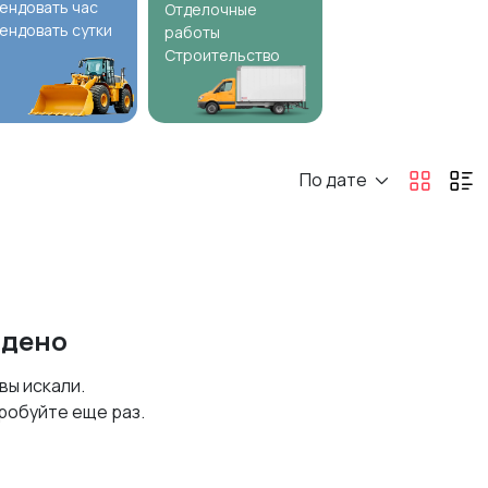
ендовать час
Отделочные
ендовать сутки
работы
Строительство
По дате
йдено
 вы искали.
робуйте еще раз.