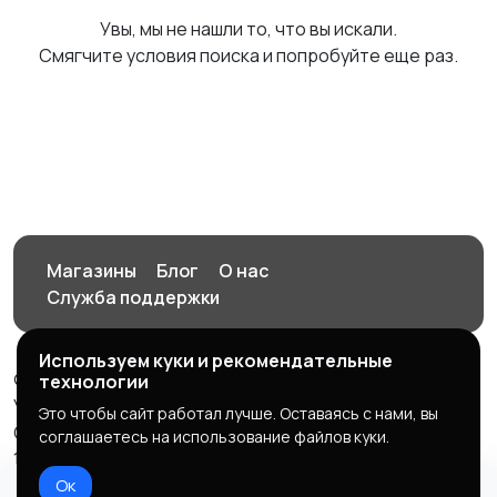
Увы, мы не нашли то, что вы искали.
Смягчите условия поиска и попробуйте еще раз.
Магазины
Блог
О нас
Служба поддержки
Используем куки и рекомендательные
© 2026 Орен-АЙ - Авто | Недвижимость | Работа |
технологии
Услуги
Это чтобы сайт работал лучше. Оставаясь с нами, вы
Создал Карусов Е.С ООО "ЦПК" ИНН 5609203278 ОГРН
соглашаетесь на использование файлов куки.
1235600008841
Ок