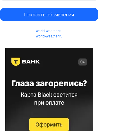
Показать объявления
world-weather.ru
world-weather.ru