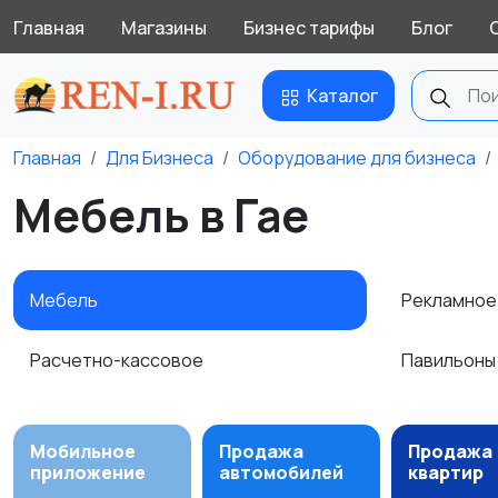
Главная
Магазины
Бизнес тарифы
Блог
Каталог
Главная
Для Бизнеса
Оборудование для бизнеса
Мебель в Гае
Мебель
Рекламно
Расчетно-кассовое
Павильоны
Мобильное
Продажа
Продажа
приложение
автомобилей
квартир