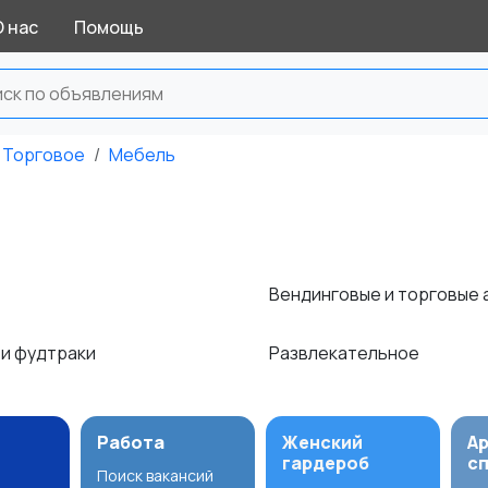
О нас
Помощь
Торговое
Мебель
е
Вендинговые и торговые
 и фудтраки
Развлекательное
Работа
Женский
А
гардероб
с
Поиск вакансий