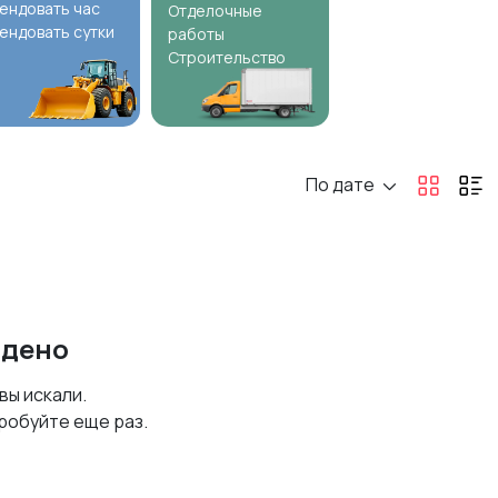
ендовать час
Отделочные
ендовать сутки
работы
Строительство
По дате
йдено
 вы искали.
робуйте еще раз.