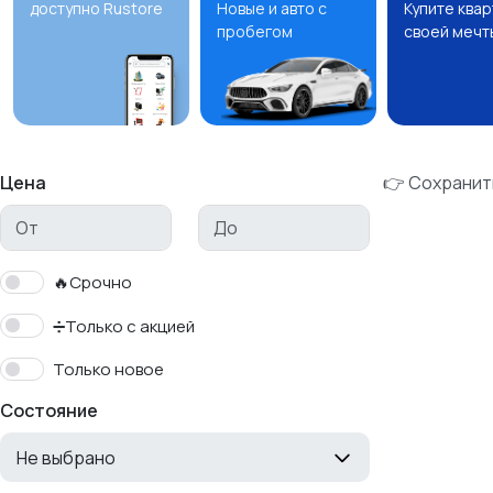
доступно Rustore
Новые и авто с
Купите ква
пробегом
своей мечт
Цена
👉 Сохранит
🔥Срочно
➗Только с акцией
Только новое
Состояние
Не выбрано