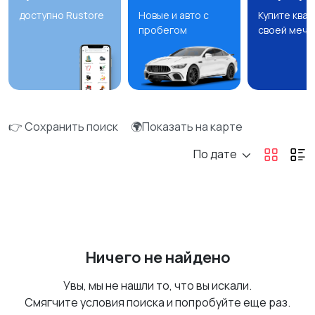
доступно Rustore
Новые и авто с
Купите ква
пробегом
своей мечт
👉 Сохранить поиск
🌍Показать на карте
По дате
Ничего не найдено
Увы, мы не нашли то, что вы искали.
Смягчите условия поиска и попробуйте еще раз.