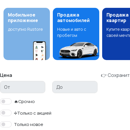
Мобильное
Продажа
Продажа
приложение
автомобилей
квартир
доступно Rustore
Новые и авто с
Купите ква
пробегом
своей мечт
Цена
👉 Сохранит
🔥Срочно
➗Только с акцией
Только новое