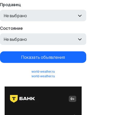
Продавец
Не выбрано
Состояние
Не выбрано
Показать объявления
world-weather.ru
world-weather.ru