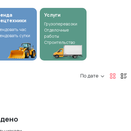
ренда
Услуги
пецтехники
Грузоперевозки
ендовать час
Отделочные
ендовать сутки
работы
Строительство
По дате
йдено