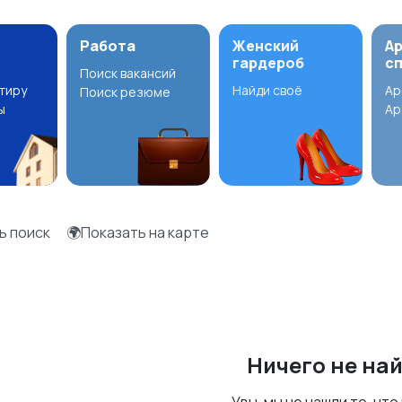
Работа
Женский
А
гардероб
с
Поиск вакансий
ртиру
Найди своё
Ар
Поиск резюме
ы
Ар
ь поиск
🌍Показать на карте
Ничего не на