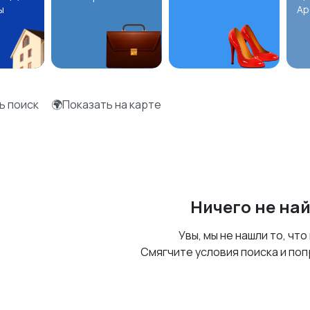
ы
Ар
ь поиск
🌍Показать на карте
Ничего не на
Увы, мы не нашли то, что
Смягчите условия поиска и поп