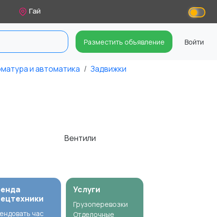
Гай
Разместить объявление
Войти
матура и автоматика
Задвижки
Вентили
ренда
Услуги
пецтехники
Грузоперевозки
ендовать час
Отделочные