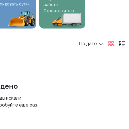
ендовать сутки
работы
Строительство
По дате
йдено
 вы искали.
робуйте еще раз.