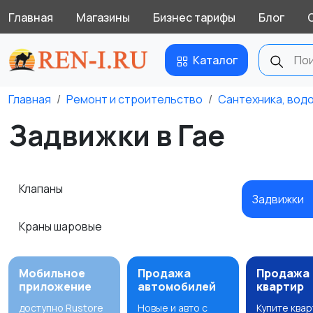
Главная
Магазины
Бизнес тарифы
Блог
Каталог
Главная
Ремонт и строительство
Сантехника, вод
Задвижки в Гае
Клапаны
Задвижки
Краны шаровые
Мобильное
Продажа
Продажа
приложение
автомобилей
квартир
доступно Rustore
Новые и авто с
Купите ква