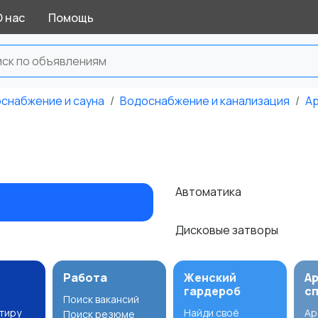
О нас
Помощь
оснабжение и сауна
Водоснабжение и канализация
Ар
Автоматика
Дисковые затворы
Работа
Женский
А
гардероб
с
Поиск вакансий
ртиру
Найди своё
Ар
Поиск резюме