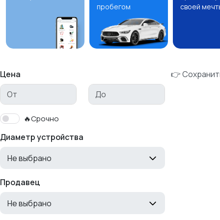
пробегом
своей мечт
Цена
👉 Сохранит
🔥Срочно
Диаметр устройства
Не выбрано
Продавец
Не выбрано