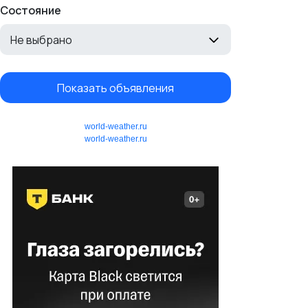
Состояние
Не выбрано
Показать объявления
world-weather.ru
world-weather.ru