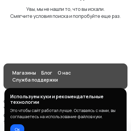
Увы, мы не нашли то, что вы искали.
Смягчите условия поиска и попробуйте еще раз.
Магазины
Блог
О нас
Служба поддержки
Используем куки и рекомендательные
© 2026 Орен-АЙ - Авто | Недвижимость | Работа |
технологии
Услуги
Это чтобы сайт работал лучше. Оставаясь с нами, вы
Создал Карусов Е.С ООО "ЦПК" ИНН 5609203278 ОГРН
соглашаетесь на использование файлов куки.
1235600008841
Ок