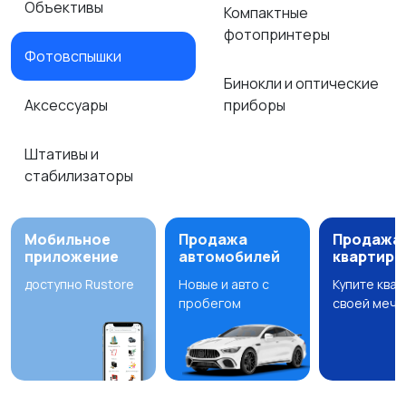
Объективы
Компактные
фотопринтеры
Фотовспышки
Бинокли и оптические
Аксессуары
приборы
Штативы и
стабилизаторы
Мобильное
Продажа
Продажа
приложение
автомобилей
квартир
доступно Rustore
Новые и авто с
Купите ква
пробегом
своей мечт