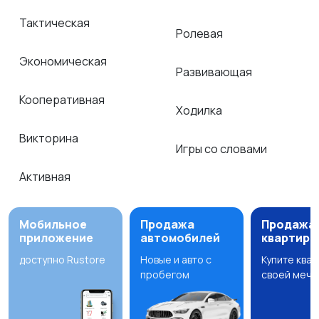
Тактическая
Ролевая
Экономическая
Развивающая
Кооперативная
Ходилка
Викторина
Игры со словами
Активная
Мобильное
Продажа
Продажа
приложение
автомобилей
квартир
доступно Rustore
Новые и авто с
Купите ква
пробегом
своей мечт