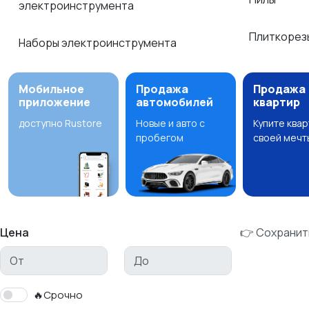
электроинструмента
Плиткоре
Наборы электроинструмента
Мобильное
Продажа
Продажа
приложение
автомобилей
квартир
доступно Rustore
Новые и авто с
Купите ква
пробегом
своей мечт
Цена
👉 Сохранит
🔥Срочно