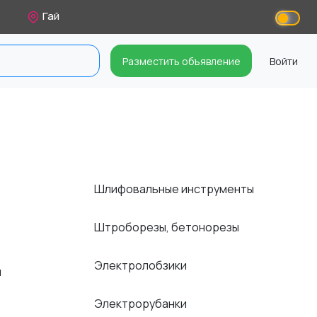
Гай
Разместить объявление
Войти
Шлифовальные инструменты
Штроборезы, бетонорезы
Электролобзики
ы
Электрорубанки