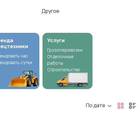
Другое
ренда
Услуги
пецтехники
Грузоперевозки
ендовать час
Отделочные
ендовать сутки
работы
Строительство
По дате