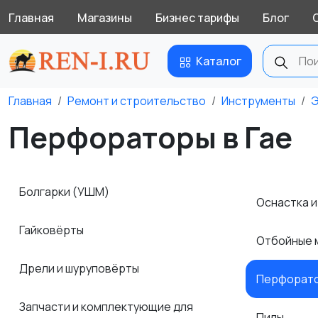
Главная
Магазины
Бизнес тарифы
Блог
Каталог
Главная
Ремонт и строительство
Инструменты
Э
Перфораторы в Гае
Болгарки (УШМ)
Оснастка 
Гайковёрты
Отбойные 
Дрели и шуруповёрты
Перфорат
Запчасти и комплектующие для
Пилы