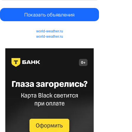
Показать объявления
world-weather.ru
world-weather.ru