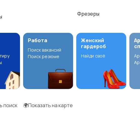
Фрезеры
зы
Работа
Женский
А
гардероб
с
Поиск вакансий
ртиру
Найди своё
Ар
Поиск резюме
ы
Ар
ь поиск
🌍Показать на карте