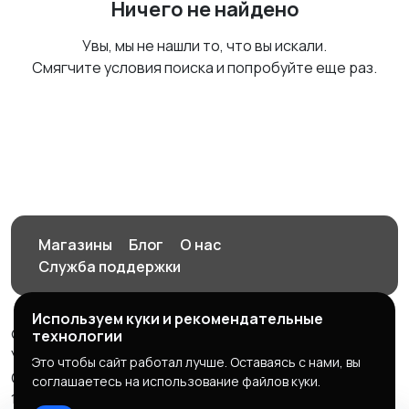
Ничего не найдено
Увы, мы не нашли то, что вы искали.
Смягчите условия поиска и попробуйте еще раз.
Магазины
Блог
О нас
Служба поддержки
Используем куки и рекомендательные
© 2026 Орен-АЙ - Авто | Недвижимость | Работа |
технологии
Услуги
Это чтобы сайт работал лучше. Оставаясь с нами, вы
Создал Карусов Е.С ООО "ЦПК" ИНН 5609203278 ОГРН
соглашаетесь на использование файлов куки.
1235600008841