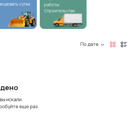
ендовать сутки
работы
Строительство
По дате
йдено
 вы искали.
робуйте еще раз.