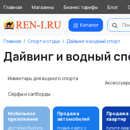
Главная
Магазины
Бизнес тарифы
Блог
Каталог
Главная
Спорт и отдых
Дайвинг и водный спорт
Дайвинг и водный спо
Инвентарь для водного спорта
Аксессуар
Сёрфы и сапборды
Мобильное
Продажа
Продажа
приложение
автомобилей
квартир
доступно Rustore
Новые и авто с
Купите ква