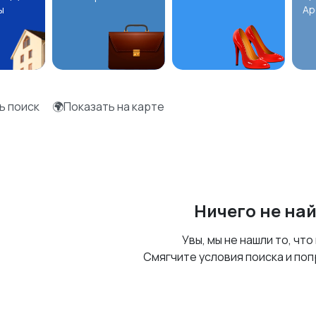
ы
Ар
ь поиск
🌍Показать на карте
Ничего не на
Увы, мы не нашли то, что
Смягчите условия поиска и поп