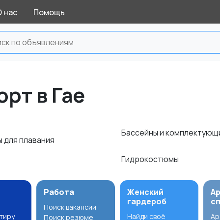
О нас
Помощь
рт в Гае
Бассейны и комплектую
ы для плавания
Гидрокостюмы
Работа
Женский
А
гардероб
с
Поиск вакансий
ртиру
Найди своё
Ар
Поиск резюме