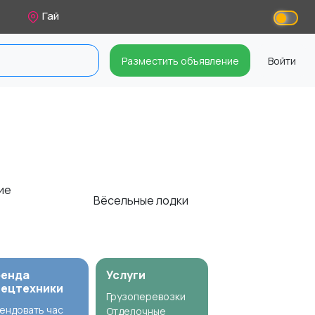
Гай
Разместить объявление
Войти
щие
Вёсельные лодки
ренда
Услуги
пецтехники
Грузоперевозки
ендовать час
Отделочные