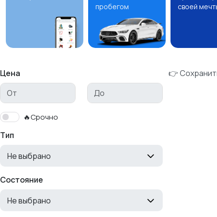
пробегом
своей мечт
Цена
👉 Сохранит
🔥Срочно
Тип
Не выбрано
Состояние
Не выбрано