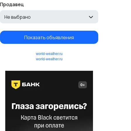
Продавец
Не выбрано
Показать объявления
world-weather.ru
world-weather.ru