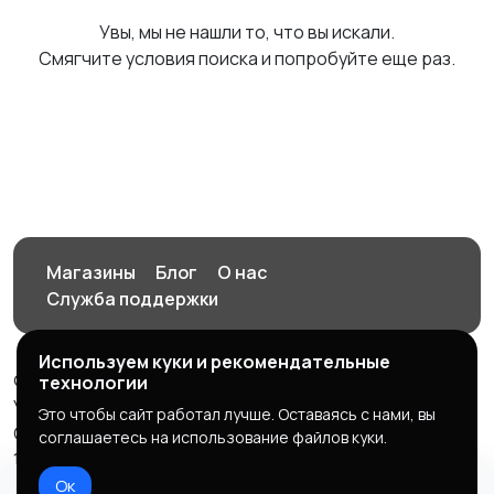
Увы, мы не нашли то, что вы искали.
Смягчите условия поиска и попробуйте еще раз.
Магазины
Блог
О нас
Служба поддержки
Используем куки и рекомендательные
© 2026 Орен-АЙ - Авто | Недвижимость | Работа |
технологии
Услуги
Это чтобы сайт работал лучше. Оставаясь с нами, вы
Создал Карусов Е.С ООО "ЦПК" ИНН 5609203278 ОГРН
соглашаетесь на использование файлов куки.
1235600008841
Ок