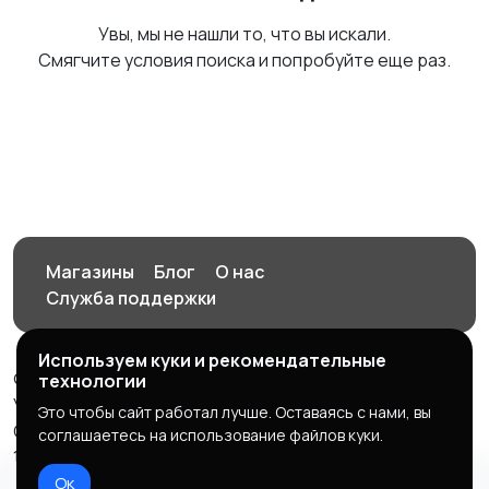
Увы, мы не нашли то, что вы искали.
Смягчите условия поиска и попробуйте еще раз.
Магазины
Блог
О нас
Служба поддержки
Используем куки и рекомендательные
© 2026 Орен-АЙ - Авто | Недвижимость | Работа |
технологии
Услуги
Это чтобы сайт работал лучше. Оставаясь с нами, вы
Создал Карусов Е.С ООО "ЦПК" ИНН 5609203278 ОГРН
соглашаетесь на использование файлов куки.
1235600008841
Ок