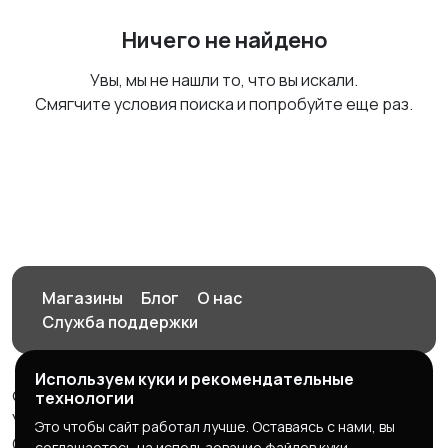
Ничего не найдено
Увы, мы не нашли то, что вы искали.
Смягчите условия поиска и попробуйте еще раз.
Магазины
Блог
О нас
Служба поддержки
Используем куки и рекомендательные
© 2026 Орен-АЙ - Авто | Недвижимость | Работа |
технологии
Услуги
Это чтобы сайт работал лучше. Оставаясь с нами, вы
Создал Карусов Е.С ООО "ЦПК" ИНН 5609203278 ОГРН
соглашаетесь на использование файлов куки.