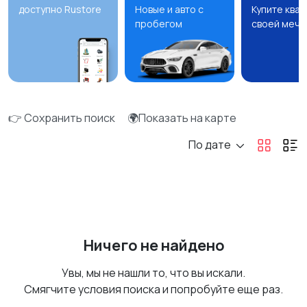
доступно Rustore
Новые и авто с
Купите ква
пробегом
своей мечт
👉 Сохранить поиск
🌍Показать на карте
По дате
Ничего не найдено
Увы, мы не нашли то, что вы искали.
Смягчите условия поиска и попробуйте еще раз.