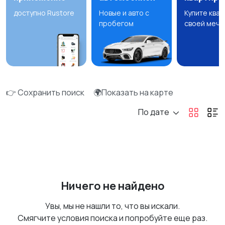
доступно Rustore
Новые и авто с
Купите ква
пробегом
своей мечт
👉 Сохранить поиск
🌍Показать на карте
По дате
Ничего не найдено
Увы, мы не нашли то, что вы искали.
Смягчите условия поиска и попробуйте еще раз.