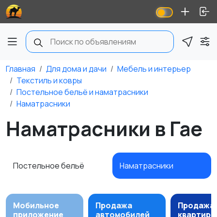
Главная
Для дома и дачи
Мебель и интерьер
Текстиль и ковры
Постельное бельё и наматрасники
Наматрасники
Наматрасники в Гае
Постельное бельё
Наматрасники
Мобильное
Продажа
Продажа
приложение
автомобилей
квартир