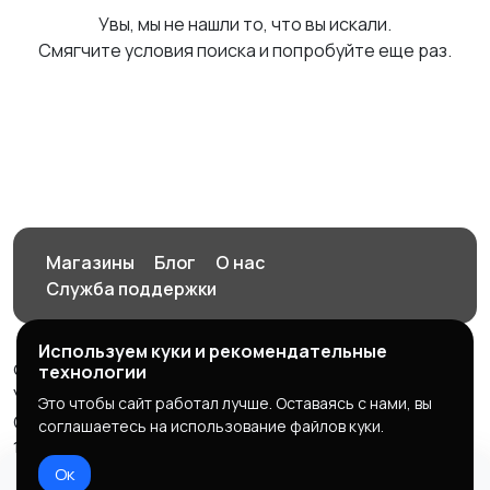
Увы, мы не нашли то, что вы искали.
Смягчите условия поиска и попробуйте еще раз.
Магазины
Блог
О нас
Служба поддержки
Используем куки и рекомендательные
© 2026 Орен-АЙ - Авто | Недвижимость | Работа |
технологии
Услуги
Это чтобы сайт работал лучше. Оставаясь с нами, вы
Создал Карусов Е.С ООО "ЦПК" ИНН 5609203278 ОГРН
соглашаетесь на использование файлов куки.
1235600008841
Ок
Правила сервиса
Политика конфиденциальности