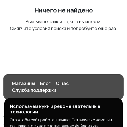
Ничего не найдено
Увы, мы не нашли то, что вы искали.
Смягчите условия поиска и попробуйте еще раз.
Магазины
Блог
О нас
Служба поддержки
Используем куки и рекомендательные
© 2026 Орен-АЙ - Авто | Недвижимость | Работа |
технологии
Услуги
Это чтобы сайт работал лучше. Оставаясь с нами, вы
Создал Карусов Е.С ООО "ЦПК" ИНН 5609203278 ОГРН
соглашаетесь на использование файлов куки.