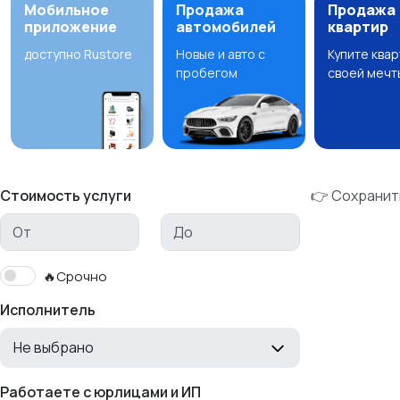
Мобильное
Продажа
Продажа
приложение
автомобилей
квартир
доступно Rustore
Новые и авто с
Купите ква
пробегом
своей мечт
Стоимость услуги
👉 Сохранит
🔥Срочно
Исполнитель
Не выбрано
Работаете с юрлицами и ИП