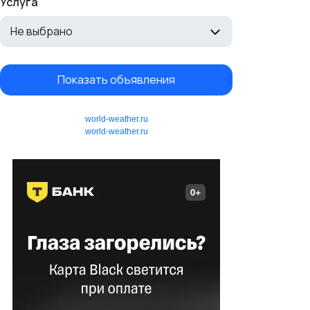
Услуга
Не выбрано
Показать объявления
world-weather.ru
world-weather.ru