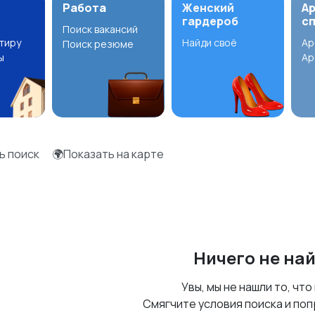
Работа
Женский
А
гардероб
с
Поиск вакансий
ртиру
Найди своё
Ар
Поиск резюме
ы
Ар
ь поиск
🌍Показать на карте
Ничего не на
Увы, мы не нашли то, что
Смягчите условия поиска и поп