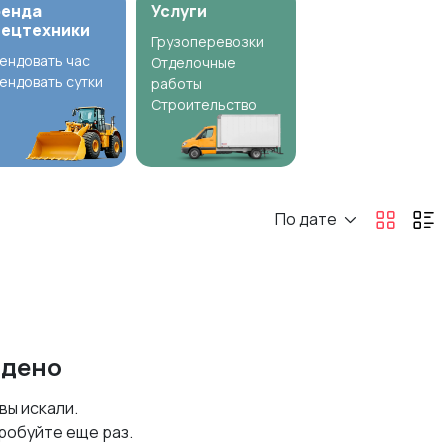
ренда
Услуги
пецтехники
Грузоперевозки
ендовать час
Отделочные
ендовать сутки
работы
Строительство
По дате
йдено
 вы искали.
робуйте еще раз.