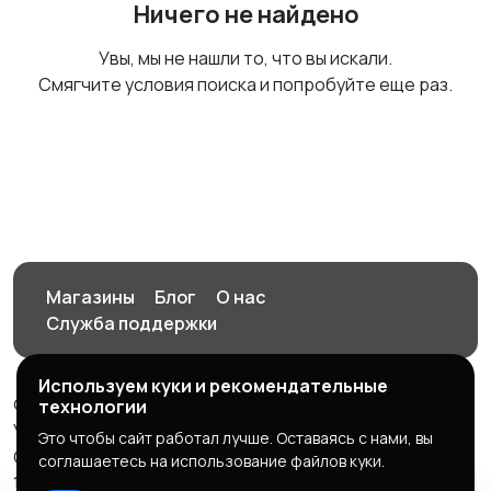
Ничего не найдено
Увы, мы не нашли то, что вы искали.
Смягчите условия поиска и попробуйте еще раз.
Магазины
Блог
О нас
Служба поддержки
Используем куки и рекомендательные
© 2026 Орен-АЙ - Авто | Недвижимость | Работа |
технологии
Услуги
Это чтобы сайт работал лучше. Оставаясь с нами, вы
Создал Карусов Е.С ООО "ЦПК" ИНН 5609203278 ОГРН
соглашаетесь на использование файлов куки.
1235600008841