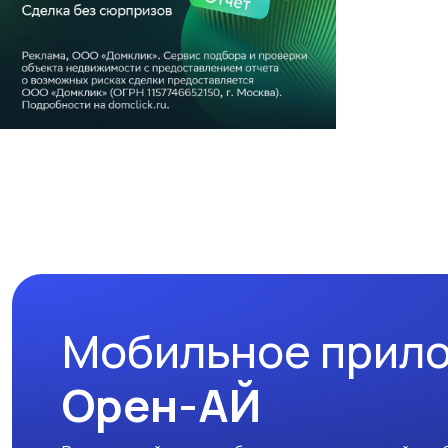
Мобильное прил
Орен-АЙ