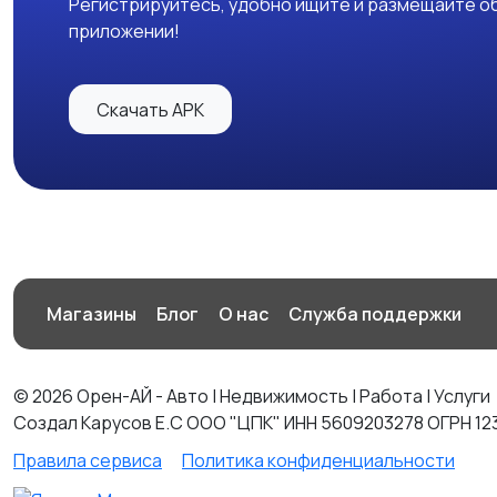
Регистрируйтесь, удобно ищите и размещайте об
приложении!
Скачать APK
Магазины
Блог
О нас
Служба поддержки
© 2026 Орен-АЙ - Авто | Недвижимость | Работа | Услуги
Создал Карусов Е.С ООО "ЦПК" ИНН 5609203278 ОГРН 12
Правила сервиса
Политика конфиденциальности