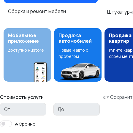
Сборка и ремонт мебели
Штукатурн
Мобильное
Продажа
Продажа
приложение
автомобилей
квартир
доступно Rustore
Новые и авто с
Купите ква
пробегом
своей мечт
Стоимость услуги
👉 Сохранит
🔥Срочно