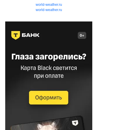
world-weather.ru
world-weather.ru