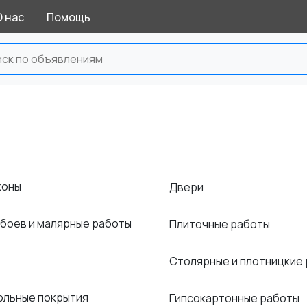
О нас
Помощь
коны
Двери
обоев и малярные работы
Плиточные работы
Столярные и плотницкие
польные покрытия
Гипсокартонные работы