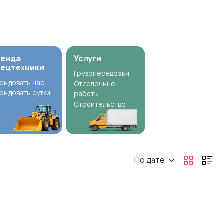
ренда
Услуги
пецтехники
Грузоперевозки
ендовать час
Отделочные
ендовать сутки
работы
Строительство
По дате