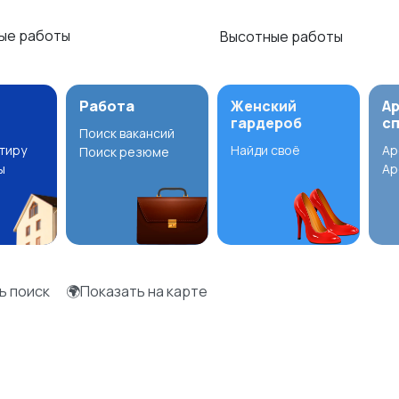
ые работы
Высотные работы
Работа
Женский
А
гардероб
с
Поиск вакансий
ртиру
Найди своё
Ар
Поиск резюме
ы
Ар
ь поиск
🌍Показать на карте