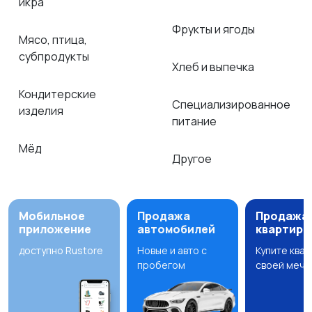
икра
Фрукты и ягоды
Мясо, птица,
субпродукты
Хлеб и выпечка
Кондитерские
Специализированное
изделия
питание
Мёд
Другое
Мобильное
Продажа
Продажа
приложение
автомобилей
квартир
доступно Rustore
Новые и авто с
Купите ква
пробегом
своей мечт