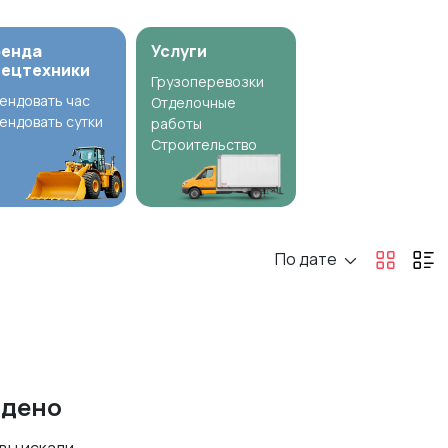
ренда
Услуги
пецтехники
Грузоперевозки
ендовать час
Отделочные
ендовать сутки
работы
Строительство
По дате
йдено