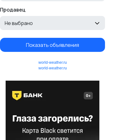
Продавец
Не выбрано
Показать объявления
world-weather.ru
world-weather.ru