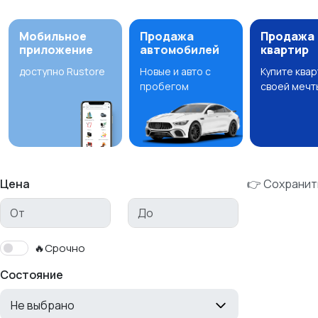
Мобильное
Продажа
Продажа
приложение
автомобилей
квартир
доступно Rustore
Новые и авто с
Купите ква
пробегом
своей мечт
Цена
👉 Сохранит
🔥Срочно
Состояние
Не выбрано