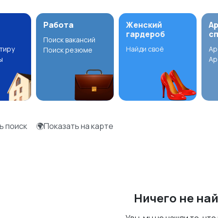
Работа
Женский
А
гардероб
с
Поиск вакансий
ртиру
Найди своё
Ар
Поиск резюме
ы
Ар
ь поиск
🌍Показать на карте
Ничего не на