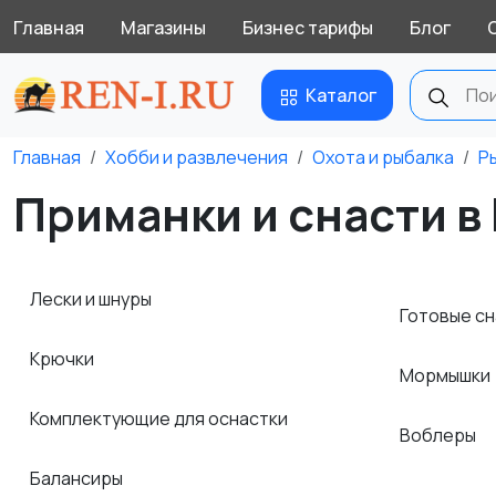
Главная
Магазины
Бизнес тарифы
Блог
Каталог
Главная
Хобби и развлечения
Охота и рыбалка
Р
Приманки и снасти в 
Лески и шнуры
Готовые с
Крючки
Мормышки
Комплектующие для оснастки
Воблеры
Балансиры