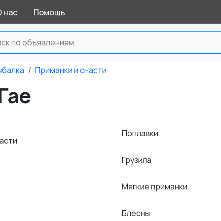
О нас
Помощь
ыбалка
Приманки и снасти
Гае
Поплавки
насти
Грузила
Мягкие приманки
Блесны