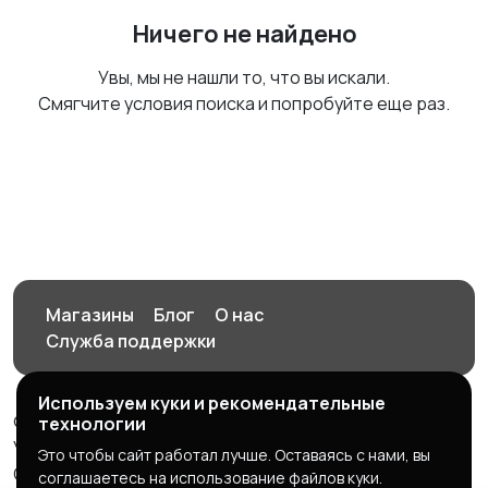
Ничего не найдено
Увы, мы не нашли то, что вы искали.
Смягчите условия поиска и попробуйте еще раз.
Магазины
Блог
О нас
Служба поддержки
Используем куки и рекомендательные
© 2026 Орен-АЙ - Авто | Недвижимость | Работа |
технологии
Услуги
Это чтобы сайт работал лучше. Оставаясь с нами, вы
Создал Карусов Е.С ООО "ЦПК" ИНН 5609203278 ОГРН
соглашаетесь на использование файлов куки.