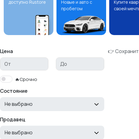
доступно Rustore
Новые и авто с
Купите ква
пробегом
своей мечт
Цена
👉 Сохранит
🔥Срочно
Состояние
Не выбрано
Продавец
Не выбрано