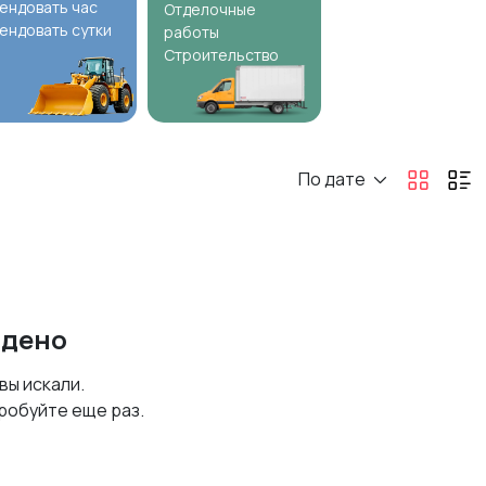
ендовать час
Отделочные
ендовать сутки
работы
Строительство
По дате
йдено
 вы искали.
робуйте еще раз.