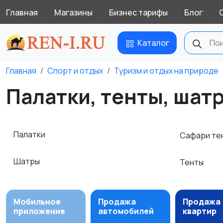
Главная
Магазины
Бизнес тарифы
Блог
Каталог
Главная
Спорт и отдых
Туризм и отдых на природе
Палатки, тенты, шатр
Палатки
Сафари те
Шатры
Тенты
Мобильное
Продажа
Продажа
приложение
автомобилей
квартир