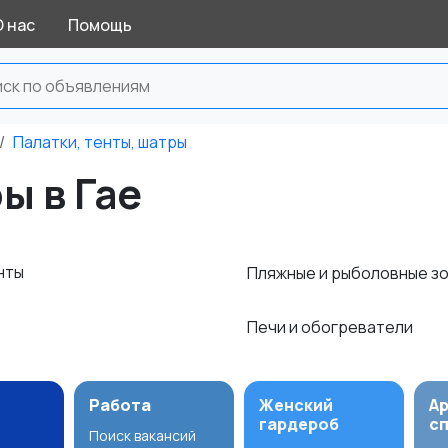
О нас
Помощь
Палатки, тенты, шатры
ы в Гае
нты
Пляжные и рыболовные з
Печи и обогреватели
Работа
Женский
А
гардероб
с
Поиск вакансий