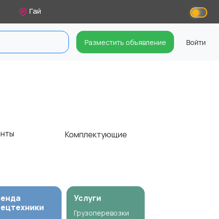
Гай
Разместить объявление
Войти
онты
Комплектующие
ренда
Услуги
пецтехники
Грузоперевозки