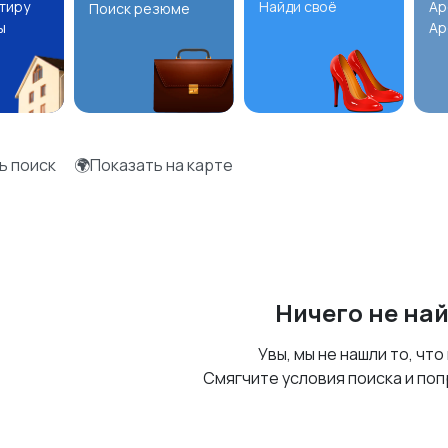
ртиру
Найди своё
Ар
Поиск резюме
ы
Ар
ь поиск
🌍Показать на карте
Ничего не на
Увы, мы не нашли то, что
Смягчите условия поиска и поп