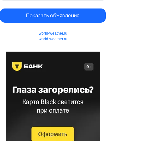
Показать объявления
world-weather.ru
world-weather.ru