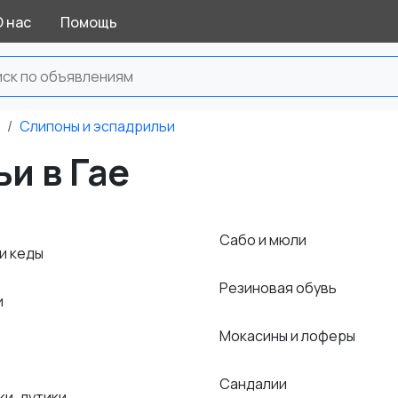
О нас
Помощь
Слипоны и эспадрильи
и в Гае
Сабо и мюли
и кеды
Резиновая обувь
и
Мокасины и лоферы
Сандалии
ки, дутики