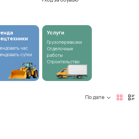
ренда
Услуги
пецтехники
Грузоперевозки
ендовать час
Отделочные
ендовать сутки
работы
Строительство
По дате