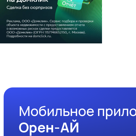
Мобильное прил
Орен-АЙ