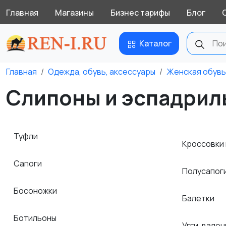
Главная
Магазины
Бизнес тарифы
Блог
Каталог
Главная
Одежда, обувь, аксессуары
Женская обувь
Слипоны и эспадриль
Туфли
Кроссовки 
Сапоги
Полусапог
Босоножки
Балетки
Ботильоны
Угги, вален