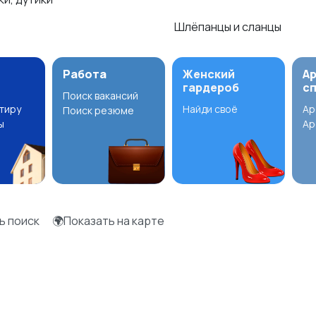
Шлёпанцы и сланцы
Работа
Женский
А
гардероб
с
Поиск вакансий
ртиру
Найди своё
Ар
Поиск резюме
ы
Ар
ь поиск
🌍Показать на карте