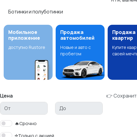
Ботинки и полуботинки
Мобильное
Продажа
Продажа
приложение
автомобилей
квартир
доступно Rustore
Новые и авто с
Купите ква
пробегом
своей мечт
Цена
👉 Сохранит
🔥Срочно
➗Только с акцией