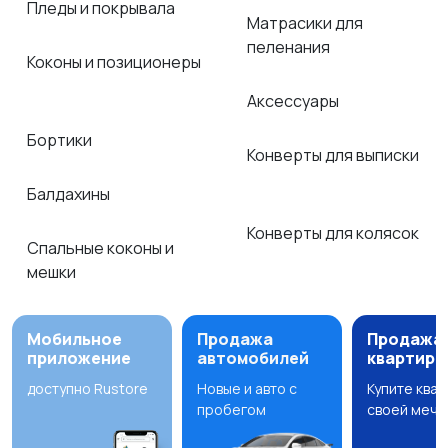
Пледы и покрывала
Матрасики для
пеленания
Коконы и позиционеры
Аксессуары
Бортики
Конверты для выписки
Балдахины
Конверты для колясок
Спальные коконы и
мешки
Мобильное
Продажа
Продажа
приложение
автомобилей
квартир
доступно Rustore
Новые и авто с
Купите ква
пробегом
своей мечт