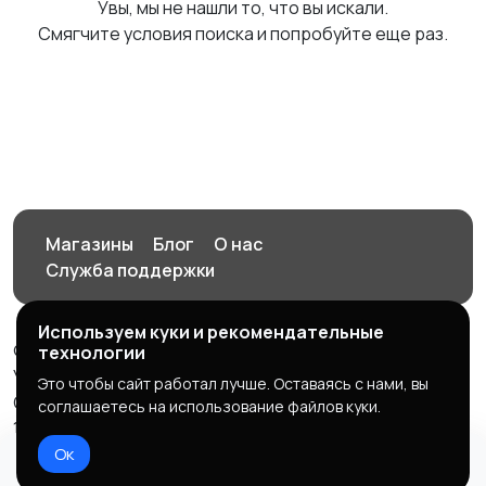
Увы, мы не нашли то, что вы искали.
Смягчите условия поиска и попробуйте еще раз.
Магазины
Блог
О нас
Служба поддержки
Используем куки и рекомендательные
© 2026 Орен-АЙ - Авто | Недвижимость | Работа |
технологии
Услуги
Это чтобы сайт работал лучше. Оставаясь с нами, вы
Создал Карусов Е.С ООО "ЦПК" ИНН 5609203278 ОГРН
соглашаетесь на использование файлов куки.
1235600008841
Ок
Правила сервиса
Политика конфиденциальности