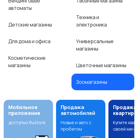
Вендинговые
Табачные магазины
автоматы
Техника и
Детские магазины
электроника
Для дома и офиса
Универсальные
магазины
Косметические
магазины
Цветочные магазины
Зоомагазины
Мобильное
Продажа
Продажа
приложение
автомобилей
квартир
доступно Rustore
Новые и авто с
Купите ква
пробегом
своей мечт