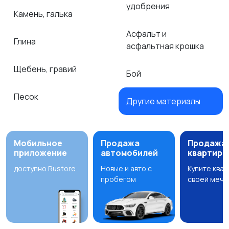
удобрения
Камень, галька
Асфальт и
Глина
асфальтная крошка
Щебень, гравий
Бой
Песок
Другие материалы
Мобильное
Продажа
Продажа
приложение
автомобилей
квартир
доступно Rustore
Новые и авто с
Купите ква
пробегом
своей мечт