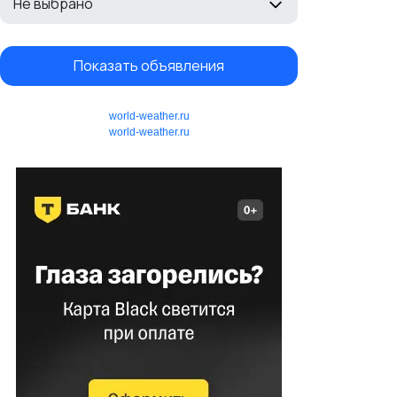
Не выбрано
Показать объявления
world-weather.ru
world-weather.ru