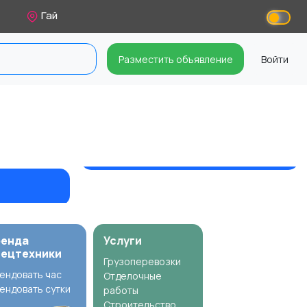
Гай
Разместить объявление
Войти
ренда
Услуги
пецтехники
Грузоперевозки
ендовать час
Отделочные
ендовать сутки
работы
Строительство