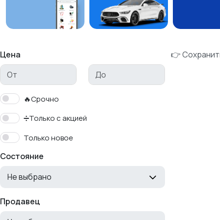
Цена
👉 Сохранит
🔥Срочно
➗Только с акцией
Только новое
Состояние
Не выбрано
Продавец