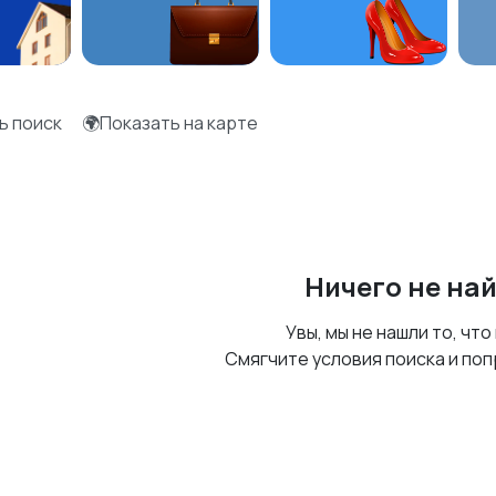
ь поиск
🌍Показать на карте
Ничего не на
Увы, мы не нашли то, что
Смягчите условия поиска и поп