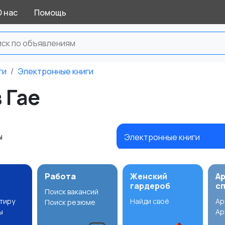
О нас
Помощь
ги
Электронные книги
 Гае
ы
Электронные книги
Работа
Женский
А
гардероб
с
Поиск вакансий
ртиру
Найди своё
Ар
Поиск резюме
ы
Ар