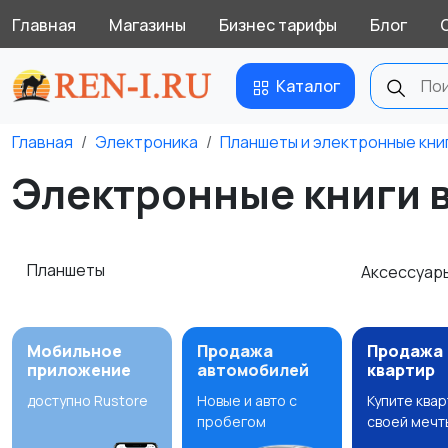
Главная
Магазины
Бизнес тарифы
Блог
Каталог
Главная
Электроника
Планшеты и электронные кни
Электронные книги в
Планшеты
Аксессуар
Мобильное
Продажа
Продажа
приложение
автомобилей
квартир
доступно Rustore
Новые и авто с
Купите ква
пробегом
своей мечт