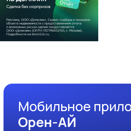
Мобильное прил
Орен-АЙ