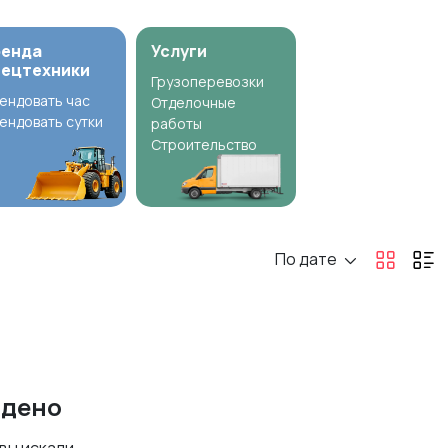
ренда
Услуги
пецтехники
Грузоперевозки
ендовать час
Отделочные
ендовать сутки
работы
Строительство
По дате
йдено