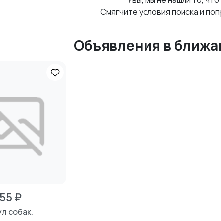
Увы, мы не нашли то, что
Смягчите условия поиска и поп
Объявления в ближа
155 ₽
ул собак.