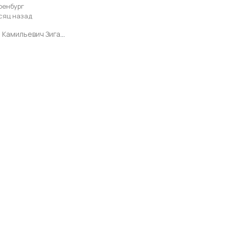
ренбург
сяц назад
Ильдар Камильевич Зиганшин