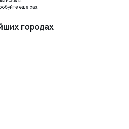
 вы искали.
робуйте еще раз.
йших городах