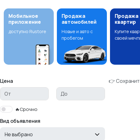
Мобильное
Продажа
Продажа
приложение
автомобилей
квартир
доступно Rustore
Новые и авто с
Купите ква
пробегом
своей мечт
Цена
👉 Сохранит
🔥Срочно
Вид объявления
Не выбрано