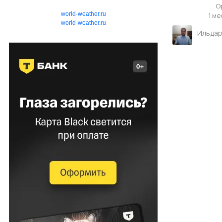
О
world-weather.ru
1 ме
world-weather.ru