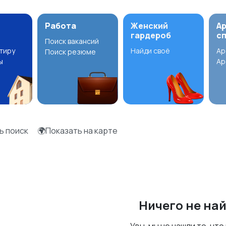
Работа
Женский
А
гардероб
с
Поиск вакансий
ртиру
Найди своё
Ар
Поиск резюме
ы
Ар
ь поиск
🌍Показать на карте
Ничего не на