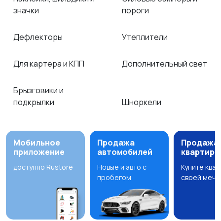
значки
пороги
Дефлекторы
Утеплители
Для картера и КПП
Дополнительный свет
Брызговики и
подкрылки
Шноркели
Мобильное
Продажа
Продажа
приложение
автомобилей
квартир
доступно Rustore
Новые и авто с
Купите ква
пробегом
своей мечт