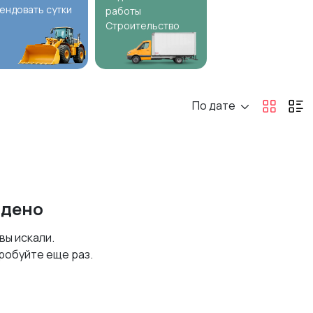
ендовать сутки
работы
Строительство
По дате
йдено
 вы искали.
робуйте еще раз.