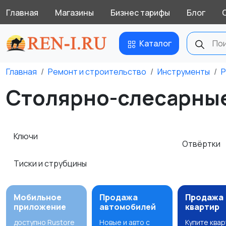
Главная
Магазины
Бизнес тарифы
Блог
Каталог
Главная
Ремонт и строительство
Инструменты
Р
Столярно-слесарные
Ключи
Отвёртки
Тиски и струбцины
Мобильное
Продажа
Продажа
приложение
автомобилей
квартир
доступно Rustore
Новые и авто с
Купите ква