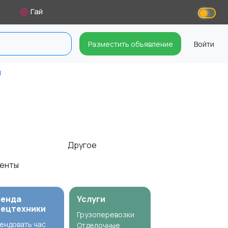
Гай
Разместить объявление
Войти
ы
Другое
менты
ренда
Услуги
пецтехники
Грузоперевозки
ендовать час
Отделочные