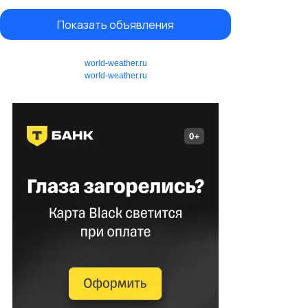
Показать объявления
world-weather.ru
world-weather.ru