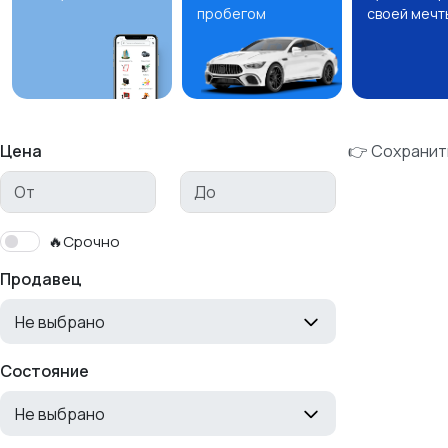
пробегом
своей мечт
Цена
👉 Сохранит
🔥Срочно
Продавец
Не выбрано
Состояние
Не выбрано