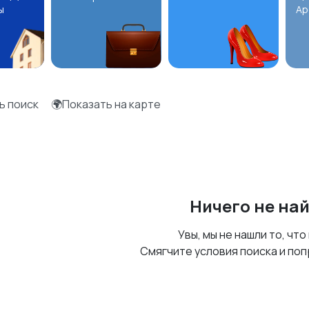
ы
Ар
ь поиск
🌍Показать на карте
Ничего не на
Увы, мы не нашли то, что
Смягчите условия поиска и поп