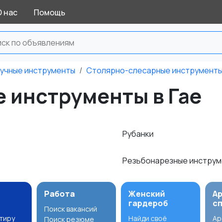
О нас
Помощь
учные инструменты
Столярно-слесарные инструмент
 инструменты в Гае
Рубанки
Резьбонарезные инстру
Работа
Женский
А
гардероб
с
Поиск вакансий
ртиру
Найди своё
Ар
Поиск резюме