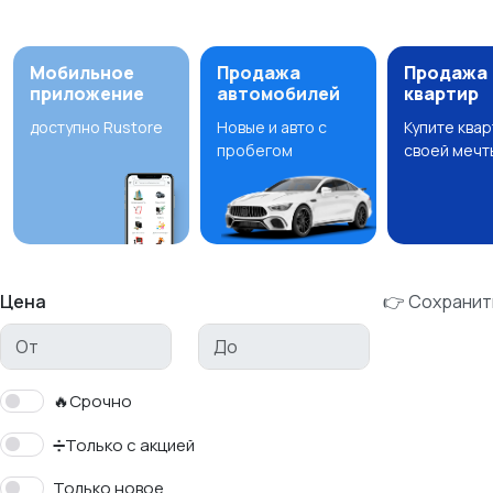
Мобильное
Продажа
Продажа
приложение
автомобилей
квартир
доступно Rustore
Новые и авто с
Купите ква
пробегом
своей мечт
Цена
👉 Сохранит
🔥Срочно
➗Только с акцией
Только новое