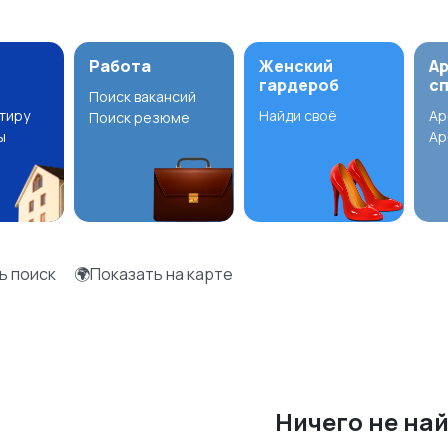
Работа
Женский
А
гардероб
с
Поиск вакансий
ртиру
Найди своё
Ар
Поиск резюме
ы
Ар
ь поиск
🌍Показать на карте
Ничего не на