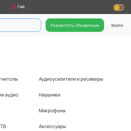
Гай
Разместить объявление
Войти
агнитолы
Аудиоусилители и ресиверы
ое аудио
Наушники
Микрофоны
 ТВ
Аксессуары