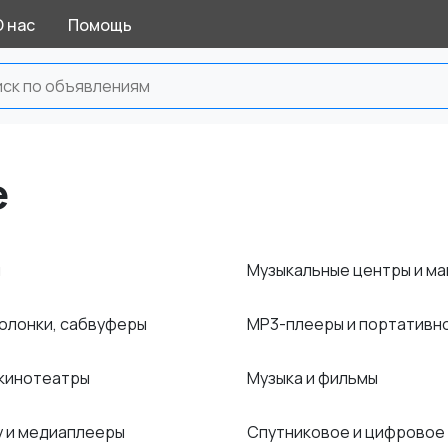
О нас
Помощь
е
ы
Музыкальные центры и м
колонки, сабвуферы
MP3-плееры и портативн
кинотеатры
Музыка и фильмы
ay и медиаплееры
Спутниковое и цифровое