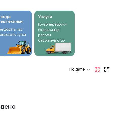
ренда
Услуги
пецтехники
Грузоперевозки
ендовать час
Отделочные
ендовать сутки
работы
Строительство
По дате
йдено