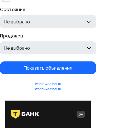
Состояние
Не выбрано
Продавец
Не выбрано
Показать объявления
world-weather.ru
world-weather.ru