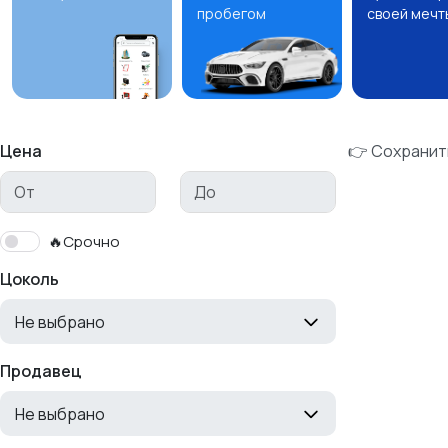
пробегом
своей мечт
Цена
👉 Сохранит
🔥Срочно
Цоколь
Не выбрано
Продавец
Не выбрано