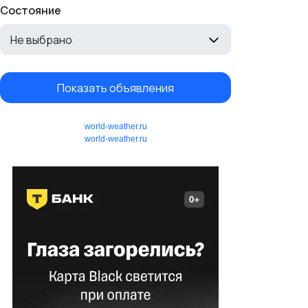
Состояние
Не выбрано
Показать объявления
world-weather.ru
world-weather.ru