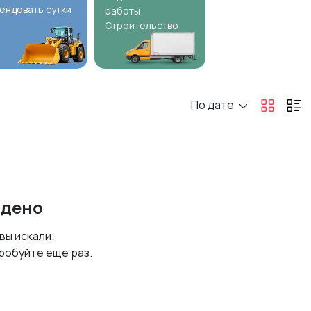
ендовать сутки
работы
Строительство
По дате
йдено
 вы искали.
робуйте еще раз.