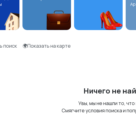
ы
Ар
ь поиск
🌍Показать на карте
Ничего не на
Увы, мы не нашли то, что
Смягчите условия поиска и поп