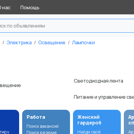
О нас
Помощь
Электрика
Освещение
Лампочки
Светодиодная лента
свещение
Питание и управление с
Работа
Женский
А
гардероб
с
Поиск вакансий
ртиру
Найди своё
Ар
Поиск резюме