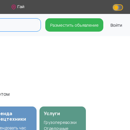
Гай
Разместить объявление
Войти
ветом
ренда
Услуги
пецтехники
Грузоперевозки
ендовать час
Отделочные