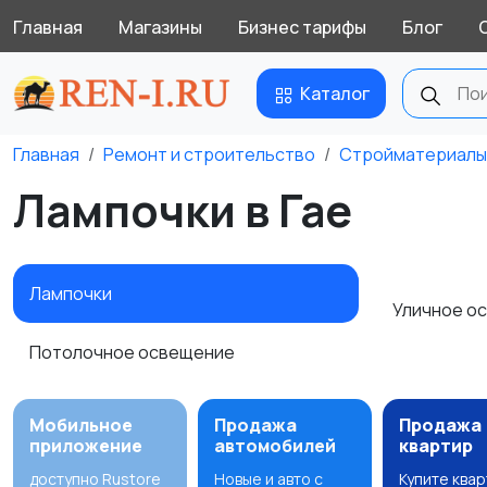
Главная
Магазины
Бизнес тарифы
Блог
Каталог
Главная
Ремонт и строительство
Стройматериалы
Лампочки в Гае
Лампочки
Уличное о
Потолочное освещение
Мобильное
Продажа
Продажа
приложение
автомобилей
квартир
доступно Rustore
Новые и авто с
Купите ква