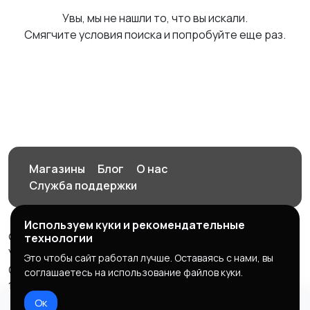
Увы, мы не нашли то, что вы искали.
Смягчите условия поиска и попробуйте еще раз.
Магазины
Блог
О нас
Служба поддержки
Используем куки и рекомендательные
© 2026 Орен-АЙ - Авто | Недвижимость | Работа |
технологии
Услуги
Это чтобы сайт работал лучше. Оставаясь с нами, вы
Создал Карусов Е.С ООО "ЦПК" ИНН 5609203278 ОГРН
соглашаетесь на использование файлов куки.
1235600008841
Ок