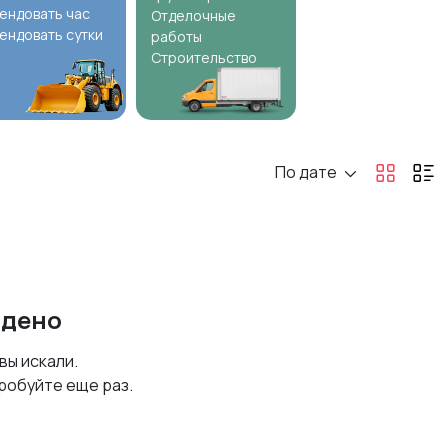
ендовать час
Отделочные
ендовать сутки
работы
Строительство
По дате
йдено
 вы искали.
робуйте еще раз.