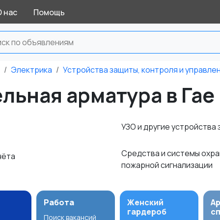
О нас
Помощь
Электрика
Устройства защиты, контроля и управле
льная арматура в Гае
УЗО и другие устройства
Средства и системы охра
чёта
пожарной сигнализации
Работа
Женский
А
гардероб
с
Поиск вакансий