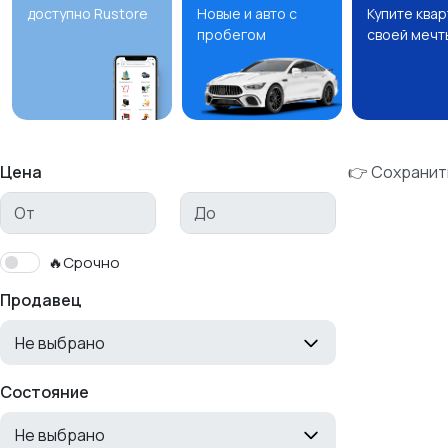
доступно Rustore
Новые и авто с
Купите ква
пробегом
своей мечт
Цена
👉 Сохранит
🔥Срочно
Продавец
Не выбрано
Состояние
Не выбрано