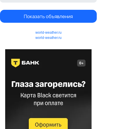
Показать объявления
world-weather.ru
world-weather.ru