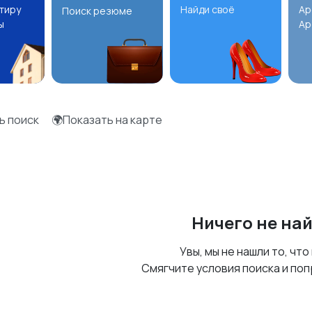
ртиру
Найди своё
Ар
Поиск резюме
ы
Ар
ь поиск
🌍Показать на карте
Ничего не на
Увы, мы не нашли то, что
Смягчите условия поиска и поп