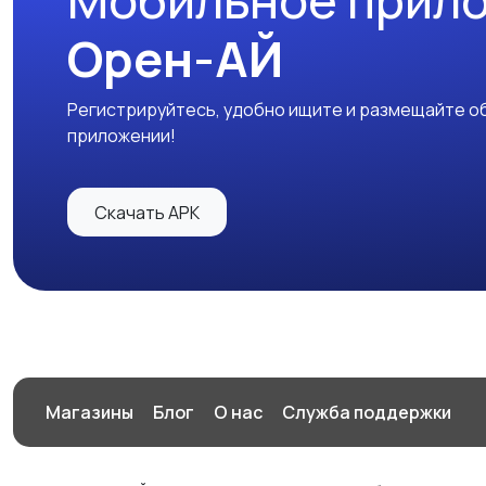
Мобильное прил
Орен-АЙ
Регистрируйтесь, удобно ищите и размещайте об
приложении!
Скачать APK
Магазины
Блог
О нас
Служба поддержки