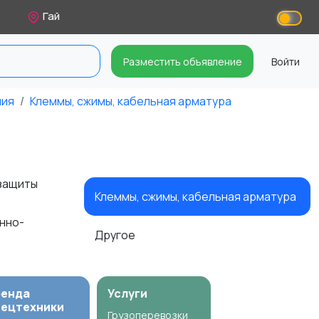
Гай
Разместить объявление
Войти
ния
Клеммы, сжимы, кабельная арматура
 защиты
Клеммы, сжимы, кабельная арматура
нно-
Другое
ренда
Услуги
пецтехники
Грузоперевозки