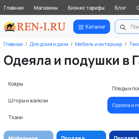
Главная
Магазины
Бизнес тарифы
Блог
Каталог
Главная
Для дома и дачи
Мебель и интерьер
Тек
Одеяла и подушки в 
Ковры
Пледы и п
Шторы и жалюзи
Одеяла и 
Ткани
Мобильное
Продажа
Продажа