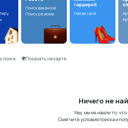
гардероб
с
Поиск вакансий
ртиру
Найди своё
Ар
Поиск резюме
ы
Ар
ь поиск
🌍Показать на карте
Ничего не на
Увы, мы не нашли то, что
Смягчите условия поиска и поп