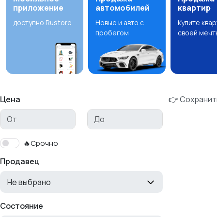
приложение
автомобилей
квартир
доступно Rustore
Новые и авто с
Купите ква
пробегом
своей мечт
Цена
👉 Сохранит
🔥Срочно
Продавец
Не выбрано
Состояние