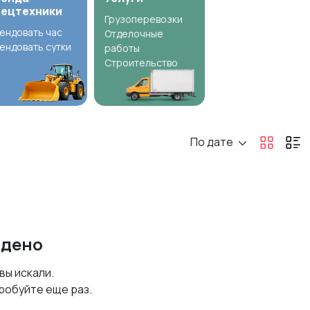
пецтехники
Грузоперевозки
ендовать час
Отделочные
ендовать сутки
работы
Строительство
По дате
йдено
 вы искали.
робуйте еще раз.