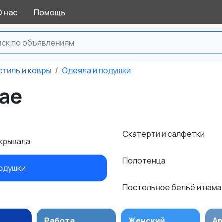
О нас
Помощь
стиль и ковры
Одеяла и подушки
Гае
Скатерти и салфетки
окрывала
Полотенца
подушки
Постельное бельё и нам
Работа
Женский
А