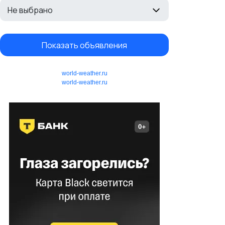
Не выбрано
Показать объявления
world-weather.ru
world-weather.ru