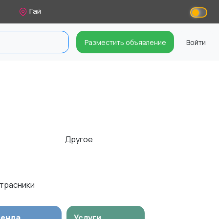
Гай
Разместить объявление
Войти
Другое
атрасники
ренда
Услуги