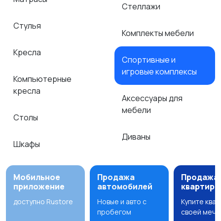
Стеллажи
Стулья
Комплекты мебели
Кресла
Спортивные и
игровые комплексы
Компьютерные
кресла
Аксессуары для
мебели
Столы
Диваны
Шкафы
Мобильное
Продажа
Продажа
приложение
автомобилей
квартир
доступно Rustore
Новые и авто с
Купите ква
пробегом
своей мечт