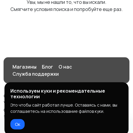
Увы, мы не нашли то, что вы искали.
Смягчите условия поиска и попробуйте еще раз.
Магазины
Блог
О нас
Служба поддержки
Используем куки и рекомендательные
© 2026 Орен-АЙ - Авто | Недвижимость | Работа |
технологии
Услуги
Это чтобы сайт работал лучше. Оставаясь с нами, вы
Создал Карусов Е.С ООО "ЦПК" ИНН 5609203278 ОГРН
соглашаетесь на использование файлов куки.
1235600008841
Ок
Правила сервиса
Политика конфиденциальности