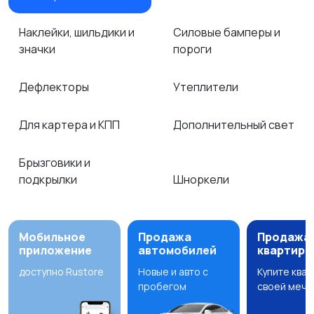
Наклейки, шильдики и
Силовые бамперы и
значки
пороги
Дефлекторы
Утеплители
Для картера и КПП
Дополнительный свет
Брызговики и
подкрылки
Шноркели
Мобильное
Продажа
Продажа
приложение
автомобилей
квартир
доступно Rustore
Новые и авто с
Купите ква
пробегом
своей мечт