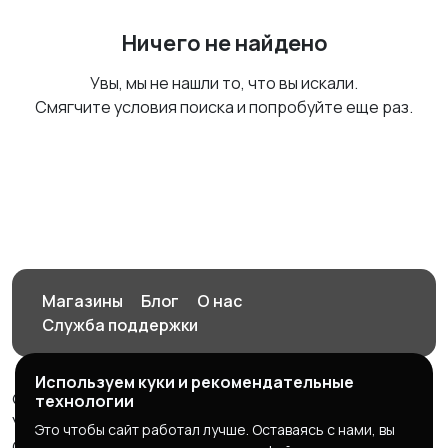
Ничего не найдено
Увы, мы не нашли то, что вы искали.
Смягчите условия поиска и попробуйте еще раз.
Магазины
Блог
О нас
Служба поддержки
Используем куки и рекомендательные
© 2026 Орен-АЙ - Авто | Недвижимость | Работа |
технологии
Услуги
Это чтобы сайт работал лучше. Оставаясь с нами, вы
Создал Карусов Е.С ООО "ЦПК" ИНН 5609203278 ОГРН