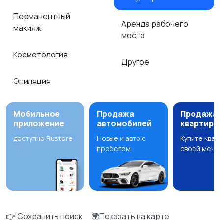
Перманентный
Аренда рабочего
макияж
места
Косметология
Другое
Эпиляция
Мобильное
Продажа
Продажа
приложение
автомобилей
квартир
доступно Rustore
Новые и авто с
Купите ква
пробегом
своей мечт
👉 Сохранить поиск
🌍Показать на карте