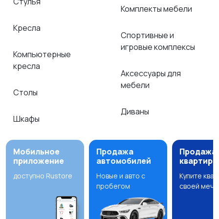
Стулья
Комплекты мебели
Кресла
Спортивные и
игровые комплексы
Компьютерные
кресла
Аксессуары для
мебели
Столы
Диваны
Шкафы
Мобильное
Продажа
Продажа
приложение
автомобилей
квартир
доступно Rustore
Новые и авто с
Купите ква
пробегом
своей мечт