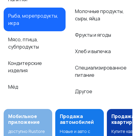
Молочные продукты,
Рыба, морепродукты,
сыры, яйца
икра
Фрукты и ягоды
Мясо, птица,
субпродукты
Хлеб и выпечка
Кондитерские
Специализированное
изделия
питание
Мёд
Другое
Мобильное
Продажа
Продажа
приложение
автомобилей
квартир
доступно Rustore
Новые и авто с
Купите ква