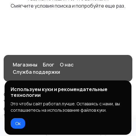
Смягчите условия поиска и попробуйте еще раз.
Магазины
Блог
О нас
Служба поддержки
Используем куки и рекомендательные
© 2026 Орен-АЙ - Авто | Недвижимость | Работа |
технологии
Услуги
Это чтобы сайт работал лучше. Оставаясь с нами, вы
Создал Карусов Е.С ООО "ЦПК" ИНН 5609203278 ОГРН
соглашаетесь на использование файлов куки.
1235600008841
Ок
Правила сервиса
Политика конфиденциальности
Домой
Избранное
Добавить
Чат
Профиль